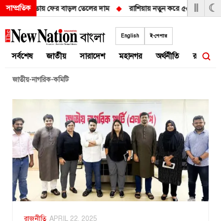
Ⅱ
☾
সাম্প্রতিক
নিয়ে অনিশ্চয়তায় ফের বাড়ল তেলের দাম
◆
রাশিয়ায় নতুন করে ৫০ হাজার সেনা প
Skip
to
English
ই-পেপার
content
সর্বশেষ
জাতীয়
সারাদেশ
মহানগর
অর্থনীতি
রাজনীতি
জাতীয়-নাগরিক-কমিটি
রাজনীতি
APRIL 22, 2025