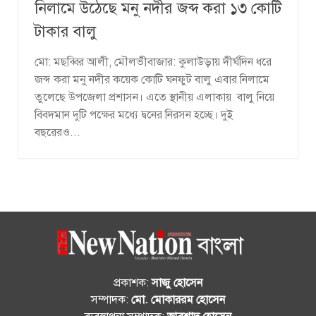
নিলামে উঠেছে মনু নদীর জব্দ করা ১৩ কোটি
টাকার বালু
মো: মছব্বির আলী, মৌলভীবাজার: কুলাউড়ায় দীর্ঘদিন ধরে
জব্দ করা মনু নদীর কয়েক কোটি ঘনফুট বালু এবার নিলামে
তুলেছে উপজেলা প্রশাসন। এতে স্থানীয় এলাকায় বালু নিয়ে
বিবদমান দুটি পক্ষের মধ্যে দ্বনের নিরসন হচ্ছে। দুই
বছরেরও...
প্রকাশক:
সাজু হোসেন
সম্পাদক:
মো. মোকাররম হোসেন