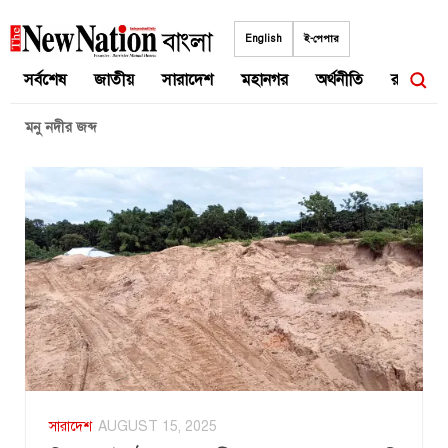
Skip
to
English
ই-পেপার
content
সর্বশেষ
জাতীয়
সারাদেশ
মহানগর
অর্থনীতি
রাজনীতি
মনু নদীর জব্দ
সারাদেশ
AUGUST 15, 2025