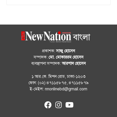
প্রকাশক:
সাজু হোসেন
সম্পাদক:
মো. মোকাররম হোসেন
ব্যবস্থাপনা সম্পাদক:
আরশাদ হোসেন
১ আর.কে. মিশন রোড, ঢাকা-১২০৩
ফোন: (০২) ৪৭১১৫৮৭৫, ৪৭১১৫৮৭৯
ই-মেইল: nnonlinebd@gmail.com
fab
fab
fab
fa-
fa-
fa-
facebook
instagram
youtube