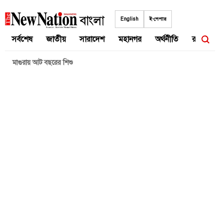
Skip
to
English
ই-পেপার
content
সর্বশেষ
জাতীয়
সারাদেশ
মহানগর
অর্থনীতি
রাজনীতি
মাগুরায় আট বছরের শিশু