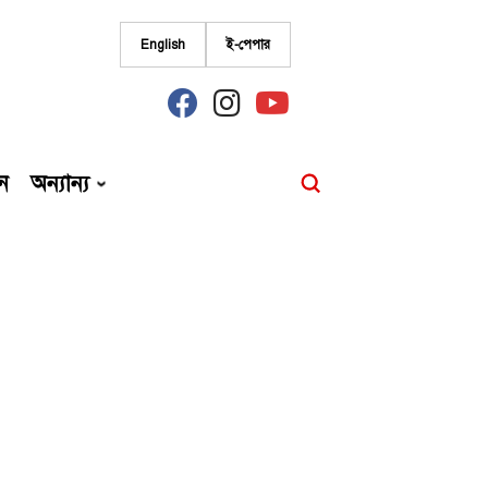
English
ই-পেপার
fab
fab
fab
fa-
fa-
fa-
facebook
instagram
youtube
ন
অন্যান্য