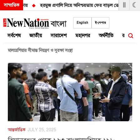
Ⅱ
☾
সাম্প্রতিক
 পরাগ জৈন ঢাকায়
◆
হরমুজ প্রণালি নিয়ে অনিশ্চয়তায় ফের বাড়ল তেলের দাম
Skip
to
English
ই-পেপার
content
সর্বশেষ
জাতীয়
সারাদেশ
মহানগর
অর্থনীতি
রাজনীতি
মালয়েশিয়ার সীমান্ত নিয়ন্ত্রণ ও সুরক্ষা সংস্থা
আন্তর্জাতিক
JULY 25, 2025