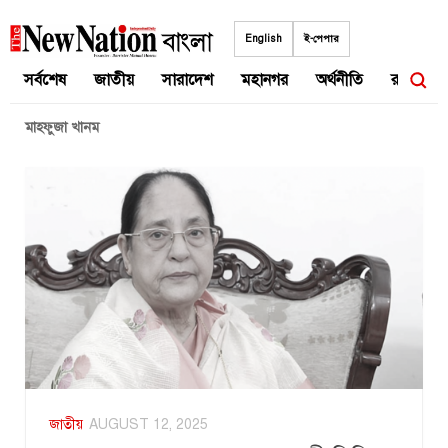
Skip
to
English
ই-পেপার
content
সর্বশেষ
জাতীয়
সারাদেশ
মহানগর
অর্থনীতি
রাজনীতি
মাহফুজা খানম
জাতীয়
AUGUST 12, 2025