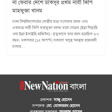
না ফেরার দেশে ডাকসুর প্রথম নারী ভিপি
মাহফুজা খানম
ঢাকা বিশ্ববিদ্যালয়ের কেন্দ্রীয় ছাত্র সংসদের প্রথম এবং
একমাত্র নারী ভিপি মাহফুজা খানম মারা গেছেন (ইন্না লিল্লাহি
ওয়া ইন্না ইলাইহি রাজিউন)। মৃতুকালে তার বয়স হয়েছিল ৮০
বছর। মঙ্গলবার (১২ আগস্ট) সকালে অসুস্থ অবস্থায় রাজধানী
ঢাকার...
প্রকাশক:
সাজু হোসেন
সম্পাদক:
মো. মোকাররম হোসেন
ব্যবস্থাপনা সম্পাদক:
আরশাদ হোসেন