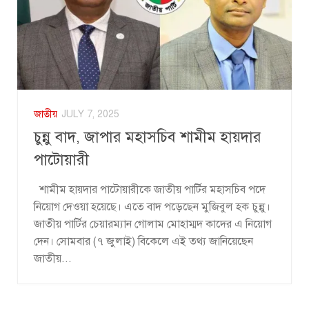
জাতীয়
JULY 7, 2025
চুন্নু বাদ, জাপার মহাসচিব শামীম হায়দার
পাটোয়ারী
শামীম হায়দার পাটোয়ারীকে জাতীয় পার্টির মহাসচিব পদে
নিয়োগ দেওয়া হয়েছে। এতে বাদ পড়েছেন মুজিবুল হক চুন্নু।
জাতীয় পার্টির চেয়ারম্যান গোলাম মোহাম্মদ কাদের এ নিয়োগ
দেন। সোমবার (৭ জুলাই) বিকেলে এই তথ্য জানিয়েছেন
জাতীয়...