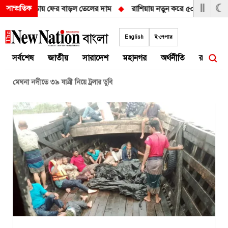
Ⅱ
☾
সাম্প্রতিক
িয়ে অনিশ্চয়তায় ফের বাড়ল তেলের দাম
◆
রাশিয়ায় নতুন করে ৫০ হাজার সেনা প
Skip
to
English
ই-পেপার
content
সর্বশেষ
জাতীয়
সারাদেশ
মহানগর
অর্থনীতি
রাজনীতি
মেঘনা নদীতে ৩৯ যাত্রী নিয়ে ট্রলার ডুবি