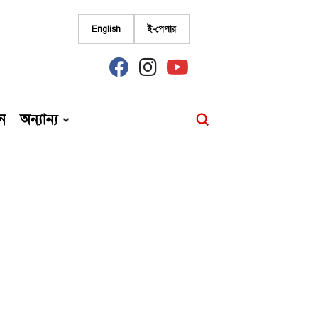
English
ই-পেপার
fab
fab
fab
fa-
fa-
fa-
facebook
instagram
youtube
ন
অন্যান্য