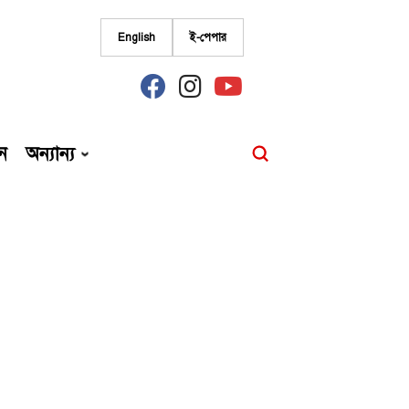
English
ই-পেপার
fab
fab
fab
fa-
fa-
fa-
facebook
instagram
youtube
ন
অন্যান্য