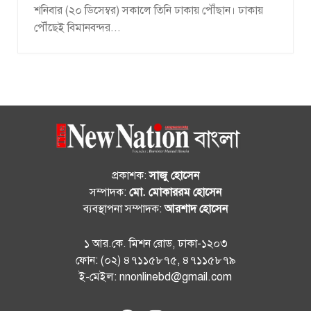
শনিবার (২০ ডিসেম্বর) সকালে তিনি ঢাকায় পৌঁছান। ঢাকায়
পৌঁছেই বিমানবন্দর...
প্রকাশক:
সাজু হোসেন
সম্পাদক:
মো. মোকাররম হোসেন
ব্যবস্থাপনা সম্পাদক:
আরশাদ হোসেন
১ আর.কে. মিশন রোড, ঢাকা-১২০৩
ফোন: (০২) ৪৭১১৫৮৭৫, ৪৭১১৫৮৭৯
ই-মেইল: nnonlinebd@gmail.com