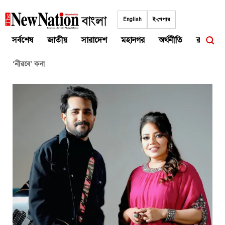
Skip
to
English
ই-পেপার
content
সর্বশেষ
জাতীয়
সারাদেশ
মহানগর
অর্থনীতি
রাজনীতি
‘নীরবে’ কনা