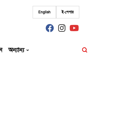
English
ই-পেপার
fab
fab
fab
fa-
fa-
fa-
facebook
instagram
youtube
ন
অন্যান্য