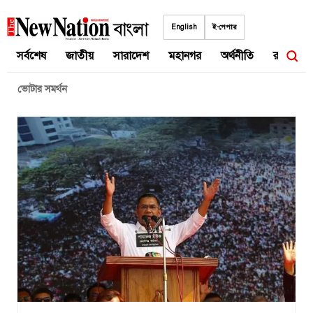
Skip
to
English
ই-পেপার
content
সর্বশেষ
জাতীয়
সারাদেশ
মহানগর
অর্থনীতি
রাজনীতি
ভোটার সমর্থন