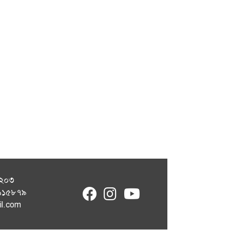
১২০৩
fab
fab
fab
৭১১৫৮৭৯
fa-
fa-
fa-
il.com
facebook
instagram
youtube