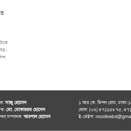
হত
ূচিকে
টেছে।
লিশ
শক:
সাজু হোসেন
১ আর.কে. মিশন রোড, ঢাকা-
দক:
মো. মোকাররম হোসেন
ফোন: (০২) ৪৭১১৫৮৭৫, ৪
থাপনা সম্পাদক:
আরশাদ হোসেন
ই-মেইল: nnonlinebd@gma