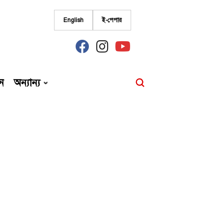
English
ই-পেপার
fab
fab
fab
fa-
fa-
fa-
facebook
instagram
youtube
ন
অন্যান্য