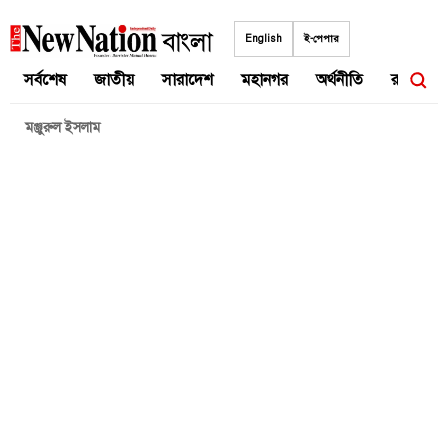
Skip
to
English
ই-পেপার
content
সর্বশেষ
জাতীয়
সারাদেশ
মহানগর
অর্থনীতি
রাজনীতি
মঞ্জুরুল ইসলাম