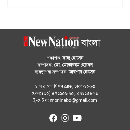
প্রকাশক:
সাজু হোসেন
সম্পাদক:
মো. মোকাররম হোসেন
ব্যবস্থাপনা সম্পাদক:
আরশাদ হোসেন
১ আর.কে. মিশন রোড, ঢাকা-১২০৩
ফোন: (০২) ৪৭১১৫৮৭৫, ৪৭১১৫৮৭৯
ই-মেইল: nnonlinebd@gmail.com
fab
fab
fab
fa-
fa-
fa-
facebook
instagram
youtube