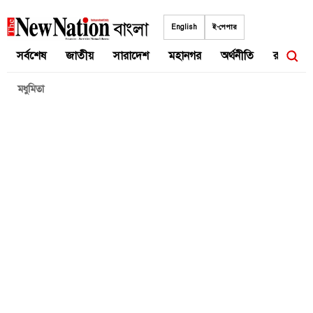
Skip
to
English
ই-পেপার
content
সর্বশেষ
জাতীয়
সারাদেশ
মহানগর
অর্থনীতি
রাজনীতি
মধুমিতা