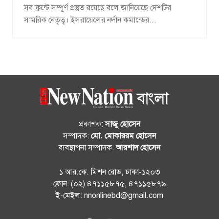
সব ফ্রন্টে সম্পূর্ণ প্রস্তুত রয়েছে বলে জানিয়েছে দেশটির
সামরিক নেতৃত্ব। ইসরায়েলের নর্দান কমান্ডের...
প্রকাশক:
সাজু হোসেন
সম্পাদক:
মো. মোকাররম হোসেন
ব্যবস্থাপনা সম্পাদক:
আরশাদ হোসেন
১ আর.কে. মিশন রোড, ঢাকা-১২০৩
ফোন: (০২) ৪৭১১৫৮৭৫, ৪৭১১৫৮৭৯
ই-মেইল: nnonlinebd@gmail.com