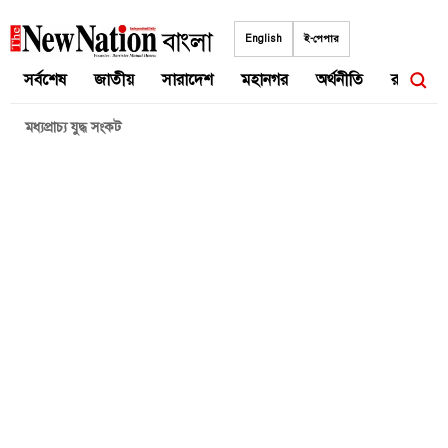
Skip
to
English
ই-পেপার
content
সর্বশেষ
জাতীয়
সারাদেশ
মহানগর
অর্থনীতি
রাজনীতি
মধ্যপ্রাচ্য যুদ্ধ সংকট