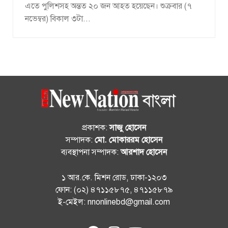
এতে পুলিশসহ অন্তত ২০ জন আহত হয়েছেন। শুক্রবার (৭
নভেম্বর) বিকাল ৩টা...
প্রকাশক:
সাজু হোসেন
সম্পাদক:
মো. মোকাররম হোসেন
ব্যবস্থাপনা সম্পাদক:
আরশাদ হোসেন
১ আর.কে. মিশন রোড, ঢাকা-১২০৩
ফোন: (০২) ৪৭১১৫৮৭৫, ৪৭১১৫৮৭৯
ই-মেইল: nnonlinebd@gmail.com