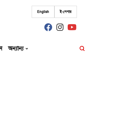
English
ই-পেপার
fab
fab
fab
fa-
fa-
fa-
facebook
instagram
youtube
ন
অন্যান্য