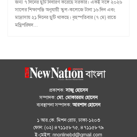
জন্য ৭ দিনের ছুটি নির্ধারণ করেছে সরকার। একই সঙ্গে ২০২৬
সালের শিক্ষাপঞ্জি অনুযায়ী স্কুল-কলেজে টানা ১৬ দিন এবং
মাদ্রাসায় ২১ দিনের ছুটি থাকছে। বৃহস্পতিবার (৭ মে) রাতে
মন্ত্রিপরিষদ...
প্রকাশক:
সাজু হোসেন
সম্পাদক:
মো. মোকাররম হোসেন
ব্যবস্থাপনা সম্পাদক:
আরশাদ হোসেন
১ আর.কে. মিশন রোড, ঢাকা-১২০৩
ফোন: (০২) ৪৭১১৫৮৭৫, ৪৭১১৫৮৭৯
ই-মেইল: nnonlinebd@gmail.com