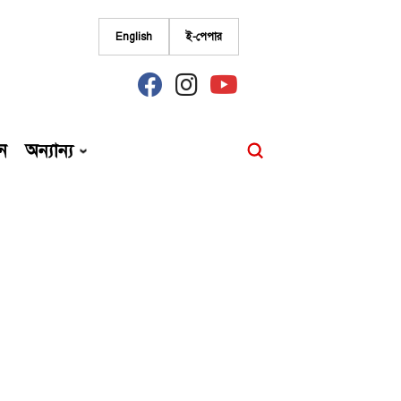
English
ই-পেপার
fab
fab
fab
fa-
fa-
fa-
facebook
instagram
youtube
ন
অন্যান্য