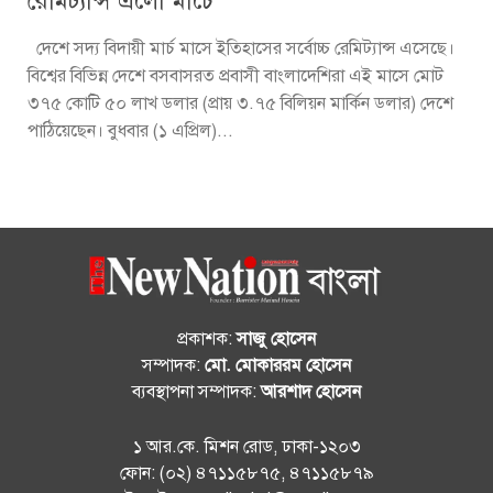
রেমিট্যান্স এলো মার্চে
দেশে সদ্য বিদায়ী মার্চ মাসে ইতিহাসের সর্বোচ্চ রেমিট্যান্স এসেছে।
বিশ্বের বিভিন্ন দেশে বসবাসরত প্রবাসী বাংলাদেশিরা এই মাসে মোট
৩৭৫ কোটি ৫০ লাখ ডলার (প্রায় ৩.৭৫ বিলিয়ন মার্কিন ডলার) দেশে
পাঠিয়েছেন। বুধবার (১ এপ্রিল)...
প্রকাশক:
সাজু হোসেন
সম্পাদক:
মো. মোকাররম হোসেন
ব্যবস্থাপনা সম্পাদক:
আরশাদ হোসেন
১ আর.কে. মিশন রোড, ঢাকা-১২০৩
ফোন: (০২) ৪৭১১৫৮৭৫, ৪৭১১৫৮৭৯