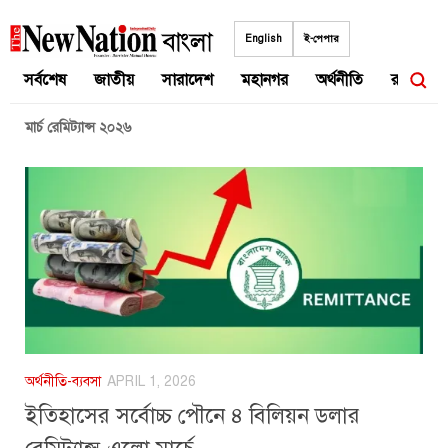
Skip
to
English
ই-পেপার
content
সর্বশেষ
জাতীয়
সারাদেশ
মহানগর
অর্থনীতি
রাজনীতি
মার্চ রেমিট্যান্স ২০২৬
অর্থনীতি-ব্যবসা
APRIL 1, 2026
ইতিহাসের সর্বোচ্চ পৌনে ৪ বিলিয়ন ডলার