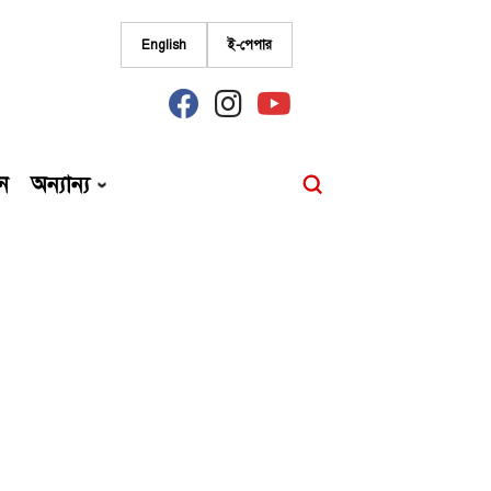
English
ই-পেপার
fab
fab
fab
fa-
fa-
fa-
facebook
instagram
youtube
ন
অন্যান্য