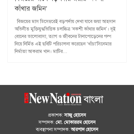
কাঁথার জমিন’
বিজয়ের মাস ডিসেম্বরেই বড়পর্দায় দেখা যাবে জয়া আহসান
অভিনীত মুক্তিযুদ্ধভিত্তিক চলচ্চিত্র ‘নকশী কাঁথার জমিন’। দুই
বোনের ভালোবাসা, ত্যাগ ও জীবনের টানাপোড়েনের গল্প
নিয়ে নির্মিত এই ছবিটি পরিচালনা করেছেন ‘খাঁচা’সিনেমার
নির্মাতা আকরাম খান। মাটির...
প্রকাশক:
সাজু হোসেন
সম্পাদক:
মো. মোকাররম হোসেন
ব্যবস্থাপনা সম্পাদক:
আরশাদ হোসেন