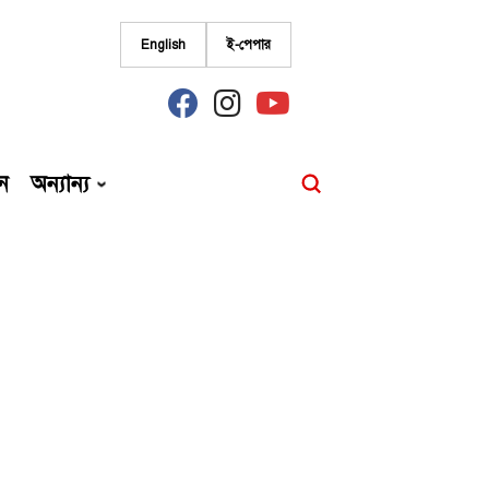
English
ই-পেপার
fab
fab
fab
fa-
fa-
fa-
facebook
instagram
youtube
ন
অন্যান্য