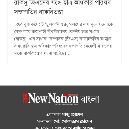
রাকসু জিএসের সঙ্গে ছাত্র অধিকার পরিষদ
সভাপতির বাকবিতণ্ডা
ফেসবুক কমেন্টে ‘চুলকানি শুরু, মলমের নাম নুরু’ মন্তব্যকে
কেন্দ্র করে রাজশাহী বিশ্ববিদ্যালয় কেন্দ্রীয় ছাত্র সংসদ
(রাকসু)–এর সাধারণ সম্পাদক (জিএস) সালাহউদ্দিন আম্মার
এবং রাবি ছাত্র অধিকার পরিষদের সভাপতি মেহেদী মারুফের
মধ্যে বাকবিতণ্ডার ঘটনা ঘটেছে।...
প্রকাশক:
সাজু হোসেন
সম্পাদক:
মো. মোকাররম হোসেন
ব্যবস্থাপনা সম্পাদক:
আরশাদ হোসেন