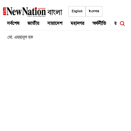
Skip
to
English
ই-পেপার
content
সর্বশেষ
জাতীয়
সারাদেশ
মহানগর
অর্থনীতি
রাজনীতি
মো. এহছানুল হক