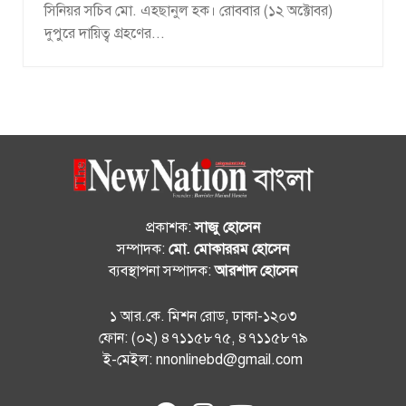
সিনিয়র সচিব মো. এহছানুল হক। রোববার (১২ অক্টোবর)
দুপুরে দায়িত্ব গ্রহণের...
প্রকাশক:
সাজু হোসেন
সম্পাদক:
মো. মোকাররম হোসেন
ব্যবস্থাপনা সম্পাদক:
আরশাদ হোসেন
১ আর.কে. মিশন রোড, ঢাকা-১২০৩
ফোন: (০২) ৪৭১১৫৮৭৫, ৪৭১১৫৮৭৯
ই-মেইল: nnonlinebd@gmail.com