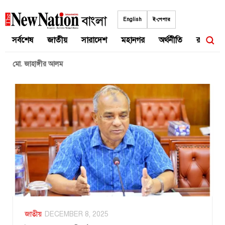
Skip
to
English
ই-পেপার
content
সর্বশেষ
জাতীয়
সারাদেশ
মহানগর
অর্থনীতি
রাজনীতি
মো. জাহাঙ্গীর আলম
জাতীয়
DECEMBER 8, 2025