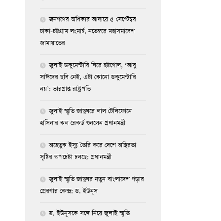
জনগণের অধিকার আদায়ে ৫ সেপ্টেম্বর
ঢাকা-চট্টগ্রাম লংমার্চ, নভেম্বরে মহাসমাবেশ
জামায়াতের
জুলাই ডকুমেন্টারি ঘিরে হট্টগোল, ‘আবু
সাঈদের ছবি নেই, এটা কোনো ডকুমেন্টারি
নয়’: ভারপ্রাপ্ত রাষ্ট্রপতি
জুলাই স্মৃতি জাদুঘরে লাল টেলিফোনে
হাসিনার কল রেকর্ড শুনলেন প্রধানমন্ত্রী
অহেতুক ইস্যু তৈরি করে দেশে অস্থিরতা
সৃষ্টির অপচেষ্টা চলছে: প্রধানমন্ত্রী
জুলাই স্মৃতি জাদুঘর নতুন বাংলাদেশ গড়ার
প্রেরণার কেন্দ্র: ড. ইউনূস
ড. ইউনূসকে সঙ্গে নিয়ে জুলাই স্মৃতি