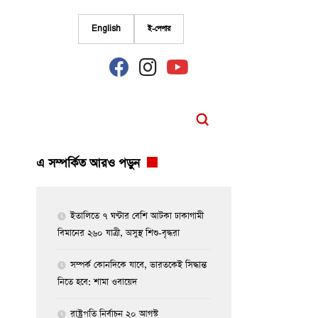
English
ই-পেপার
fab
fab
fab
fa-
fa-
fa-
facebook
instagram
youtube
এ সম্পর্কিত আরও পড়ুন
ইতালিতে ৭ ঘণ্টার বেশি আটকা ঢাকাগামী
বিমানের ২৬০ যাত্রী, অসুস্থ শিশু-বৃদ্ধরা
সম্পর্ক কোনদিকে যাবে, ভারতকেই সিদ্ধান্ত
নিতে হবে: শামা ওবায়েদ
রাষ্ট্রপতি নির্বাচন ২০ আগস্ট