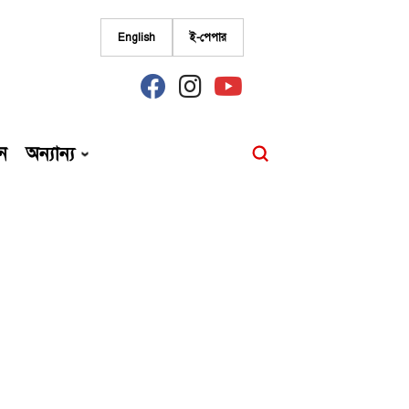
English
ই-পেপার
fab
fab
fab
fa-
fa-
fa-
facebook
instagram
youtube
ন
অন্যান্য