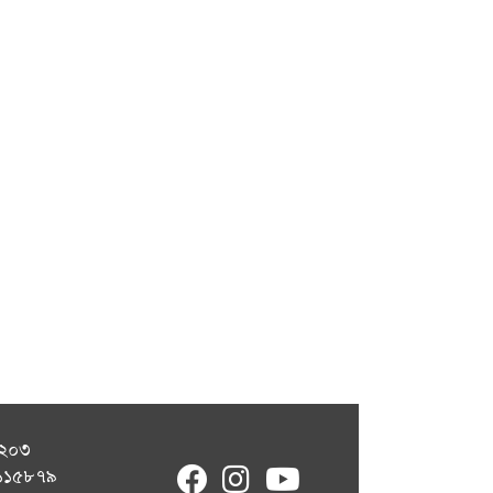
১২০৩
fab
fab
fab
৭১১৫৮৭৯