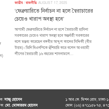
জাতীয়
/
রাজনীতি
AUGUST 17, 2025
‘ফেব্রুয়ারিতে নির্বাচন না হলে স্বৈরাচারের
চেয়েও খারাপ অবস্থা হবে’
আগামী ফেব্রুয়ারিতে নির্বাচন না হলে স্বৈরাচারী হাসিনা
সরকারের চেয়েও খারাপ অবস্থা হবে অন্তর্বর্তী সরকারের
বলে মন্তব্য করেছেন বঙ্গবীর আব্দুল কাদের সিদ্দিকী (বীর
দ
উত্তম)। তিনি বিএনপিকে হুঁশিয়ারি করে বলেন আওয়ামী
লীগের স্বৈরাচারী ১৬ বছরের শাসনামলে...
সস)
শক:
সাজু হোসেন
১ আর.কে. মিশন রোড, ঢাকা-
দক:
মো. মোকাররম হোসেন
ফোন: (০২) ৪৭১১৫৮৭৫, ৪