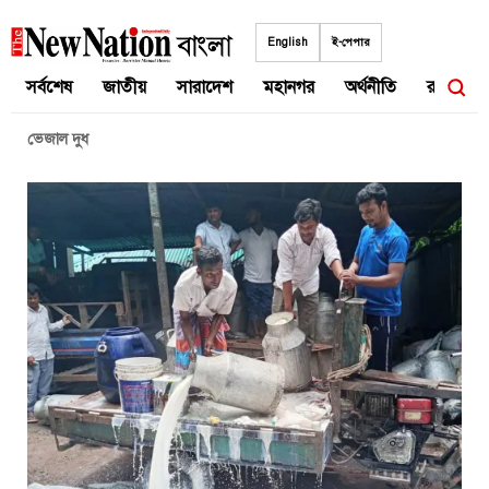
Skip
to
English
ই-পেপার
content
সর্বশেষ
জাতীয়
সারাদেশ
মহানগর
অর্থনীতি
রাজনীতি
ভেজাল দুধ