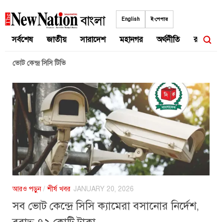
Skip
to
English
ই-পেপার
content
সর্বশেষ
জাতীয়
সারাদেশ
মহানগর
অর্থনীতি
রাজনীতি
ভোট কেন্দ্র সিসি টিভি
আরও পড়ুন
/
শীর্ষ খবর
JANUARY 20, 2026
সব ভোট কেন্দ্রে সিসি ক্যামেরা বসানোর নির্দেশ,