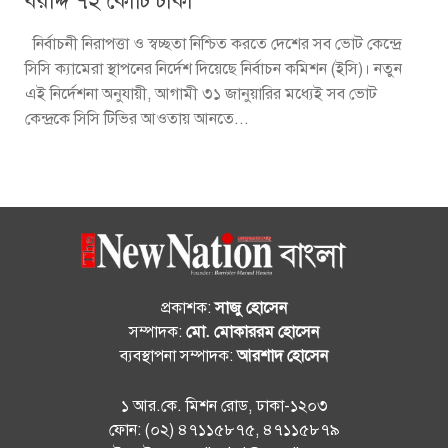
বরাদ্দ ৭২ কোটি টাকা
নির্বাচনী নিরাপত্তা ও স্বচ্ছতা নিশ্চিত করতে দেশের সব ভোট কেন্দ্রে
সিসি ক্যামেরা স্থাপনের নির্দেশ দিয়েছে নির্বাচন কমিশন (ইসি)। নতুন
এই নির্দেশনা অনুযায়ী, আগামী ৩১ জানুয়ারির মধ্যেই সব ভোট
কেন্দ্রকে সিসি টিভির আওতায় আনতে...
প্রকাশক:
সাজু হোসেন
সম্পাদক:
মো. মোকাররম হোসেন
ব্যবস্থাপনা সম্পাদক:
আরশাদ হোসেন
১ আর.কে. মিশন রোড, ঢাকা-১২০৩
ফোন: (০২) ৪৭১১৫৮৭৫, ৪৭১১৫৮৭৯