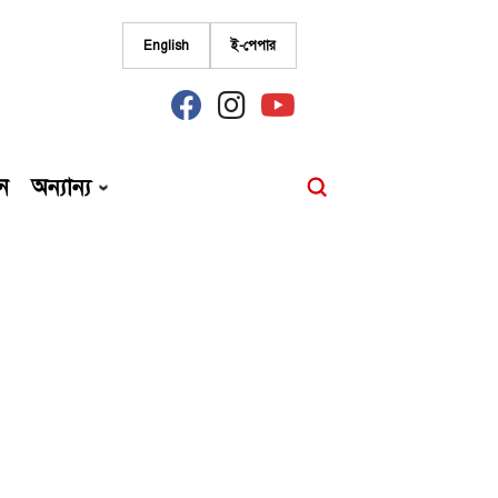
English
ই-পেপার
fab
fab
fab
fa-
fa-
fa-
facebook
instagram
youtube
ন
অন্যান্য