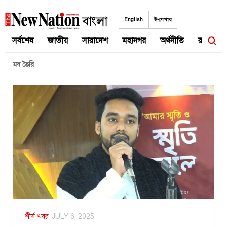
Skip
to
English
ই-পেপার
content
সর্বশেষ
জাতীয়
সারাদেশ
মহানগর
অর্থনীতি
রাজনীতি
মব তৈরি
শীর্ষ খবর
JULY 6, 2025