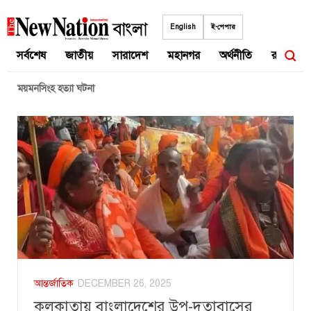
Skip
to
English
ই-পেপার
content
সর্বশেষ
জাতীয়
সারাদেশ
মহানগর
অর্থনীতি
রাজনীতি
ময়মনসিংহ হত্যা ঘটনা
আন্তর্জাতিক
DECEMBER 26, 2025
কলকাতায় বাংলাদেশের উপ-দূতাবাসের