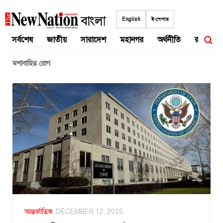
Skip
to
English
ই-পেপার
content
সর্বশেষ
জাতীয়
সারাদেশ
মহানগর
অর্থনীতি
রাজনীতি
মশাবাহিত রোগ
আন্তর্জাতিক
DECEMBER 12, 2025