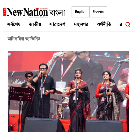
Skip
to
English
ই-পেপার
content
সর্বশেষ
জাতীয়
সারাদেশ
মহানগর
অর্থনীতি
রাজনীতি
মানিকমিয়া অ্যাভিনিউ