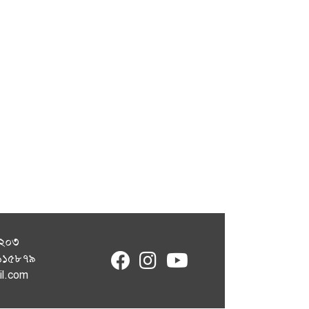
১২০৩
fab
fab
fab
৭১১৫৮৭৯
fa-
fa-
fa-
il.com
facebook
instagram
youtube