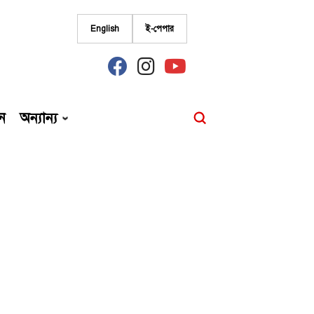
English
ই-পেপার
fab
fab
fab
fa-
fa-
fa-
facebook
instagram
youtube
ন
অন্যান্য