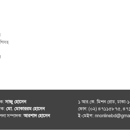
ে
েশিসহ
র
শক:
সাজু হোসেন
১ আর.কে. মিশন রোড, ঢাকা-
দক:
মো. মোকাররম হোসেন
ফোন: (০২) ৪৭১১৫৮৭৫, ৪
থাপনা সম্পাদক:
আরশাদ হোসেন
ই-মেইল: nnonlinebd@gma