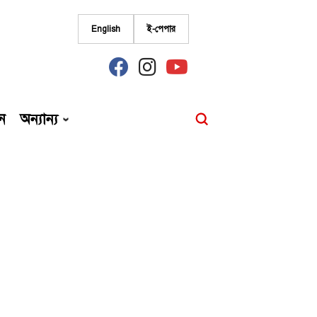
English
ই-পেপার
fab
fab
fab
fa-
fa-
fa-
facebook
instagram
youtube
ন
অন্যান্য