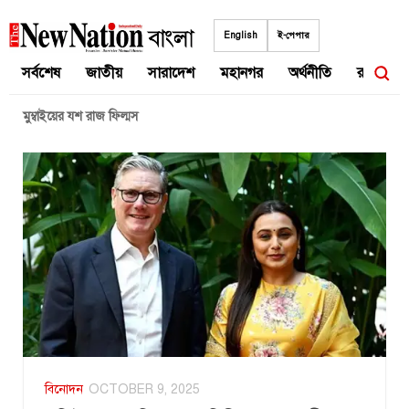
Skip
to
English
ই-পেপার
content
সর্বশেষ
জাতীয়
সারাদেশ
মহানগর
অর্থনীতি
রাজনীতি
মুম্বাইয়ের যশ রাজ ফিল্মস
বিনোদন
OCTOBER 9, 2025