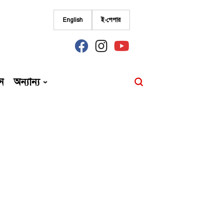
English
ই-পেপার
fab
fab
fab
fa-
fa-
fa-
facebook
instagram
youtube
ন
অন্যান্য