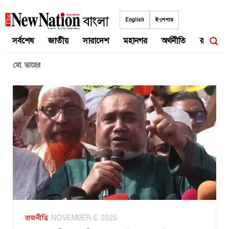
Skip
to
English
ই-পেপার
content
সর্বশেষ
জাতীয়
সারাদেশ
মহানগর
অর্থনীতি
রাজনীতি
মো. তাহের
রাজনীতি
NOVEMBER 6, 2025