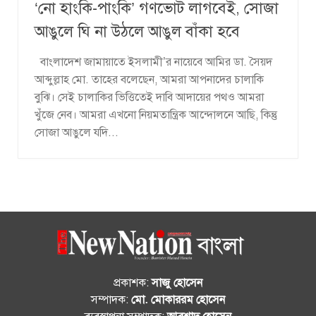
‘নো হাংকি-পাংকি’ গণভোট লাগবেই, সোজা
আঙুলে ঘি না উঠলে আঙুল বাঁকা হবে
বাংলাদেশ জামায়াতে ইসলামী’র নায়েবে আমির ডা. সৈয়দ
আব্দুল্লাহ মো. তাহের বলেছেন, আমরা আপনাদের চালাকি
বুঝি। সেই চালাকির ভিত্তিতেই দাবি আদায়ের পথও আমরা
খুঁজে নেব। আমরা এখনো নিয়মতান্ত্রিক আন্দোলনে আছি, কিন্তু
সোজা আঙুলে যদি...
প্রকাশক:
সাজু হোসেন
সম্পাদক:
মো. মোকাররম হোসেন