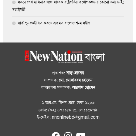
লন্ডনে শেখ হাসিনার সঙ্গে সাবেক রাষ্ট্রপতির কথোপকথনের কোনো তথ্য নেই:
স্বরাষ্ট্রমন্ত্রী
সার্ক পুনরুজ্জীবিত করতে একমত বাংলাদেশ-মালদ্বীপ
প্রকাশক:
সাজু হোসেন
সম্পাদক:
মো. মোকাররম হোসেন
ব্যবস্থাপনা সম্পাদক:
আরশাদ হোসেন
১ আর.কে. মিশন রোড, ঢাকা-১২০৩
ফোন: (০২) ৪৭১১৫৮৭৫, ৪৭১১৫৮৭৯
ই-মেইল: nnonlinebd@gmail.com
fab
fab
fab