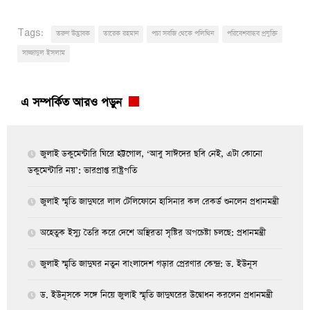
Tags:
তরুণ উদ্ভাবক
তারেক রহমান
পচা সবজি থেকে পলিথিন
পরিবেশবান্ধব প্রযুক্তি
সাজ্জাদুল ইসলাম
এ সম্পর্কিত আরও পড়ুন
জুলাই ডকুমেন্টারি ঘিরে হট্টগোল, ‘আবু সাঈদের ছবি নেই, এটা কোনো
ডকুমেন্টারি নয়’: ভারপ্রাপ্ত রাষ্ট্রপতি
জুলাই স্মৃতি জাদুঘরে লাল টেলিফোনে হাসিনার কল রেকর্ড শুনলেন প্রধানমন্ত্রী
অহেতুক ইস্যু তৈরি করে দেশে অস্থিরতা সৃষ্টির অপচেষ্টা চলছে: প্রধানমন্ত্রী
জুলাই স্মৃতি জাদুঘর নতুন বাংলাদেশ গড়ার প্রেরণার কেন্দ্র: ড. ইউনূস
ড. ইউনূসকে সঙ্গে নিয়ে জুলাই স্মৃতি জাদুঘরের উদ্বোধন করলেন প্রধানমন্ত্রী