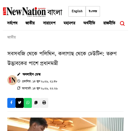
Skip
to
English
ই-পেপার
content
সর্বশেষ
জাতীয়
সারাদেশ
মহানগর
অর্থনীতি
রাজনীতি
আন্তর
জাতীয়
সবসবজি থেকে পলিথিন, কলাগাছ থেকে ঢেউটিন: তরুণ
উদ্ভাবকের পাশে প্রধানমন্ত্রী
অনলাইন ডেস্ক
প্রকাশিত: ১৪ জুন ২০২৬, ২১:৪৮
আপডেট: ১৪ জুন ২০২৬, ২২:২৬