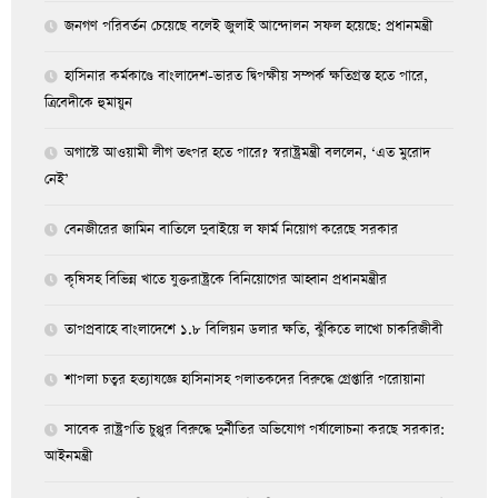
জনগণ পরিবর্তন চেয়েছে বলেই জুলাই আন্দোলন সফল হয়েছে: প্রধানমন্ত্রী
হাসিনার কর্মকাণ্ডে বাংলাদেশ-ভারত দ্বিপক্ষীয় সম্পর্ক ক্ষতিগ্রস্ত হতে পারে,
ত্রিবেদীকে হুমায়ুন
অগাস্টে আওয়ামী লীগ তৎপর হতে পারে? স্বরাষ্ট্রমন্ত্রী বললেন, ‘এত মুরোদ
নেই’
বেনজীরের জামিন বাতিলে দুবাইয়ে ল ফার্ম নিয়োগ করেছে সরকার
কৃষিসহ বিভিন্ন খাতে যুক্তরাষ্ট্রকে বিনিয়োগের আহ্বান প্রধানমন্ত্রীর
তাপপ্রবাহে বাংলাদেশে ১.৮ বিলিয়ন ডলার ক্ষতি, ঝুঁকিতে লাখো চাকরিজীবী
শাপলা চত্বর হত্যাযজ্ঞে হাসিনাসহ পলাতকদের বিরুদ্ধে গ্রেপ্তারি পরোয়ানা
সাবেক রাষ্ট্রপতি চুপ্পুর বিরুদ্ধে দুর্নীতির অভিযোগ পর্যালোচনা করছে সরকার:
আইনমন্ত্রী