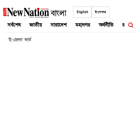
Skip
to
English
ই-পেপার
content
সর্বশেষ
জাতীয়
সারাদেশ
মহানগর
অর্থনীতি
রাজনীতি
‘ই-হেলথ’ কার্ড