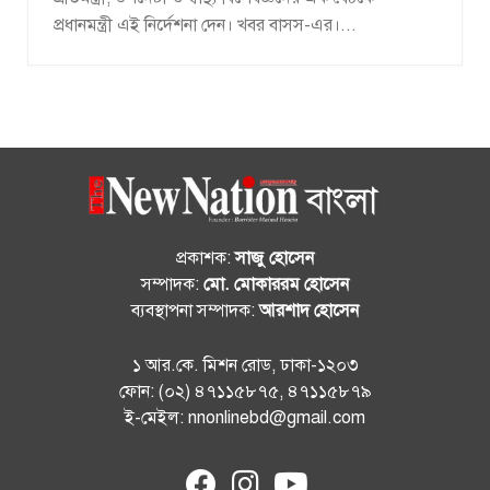
প্রধানমন্ত্রী এই নির্দেশনা দেন। খবর বাসস-এর।...
প্রকাশক:
সাজু হোসেন
সম্পাদক:
মো. মোকাররম হোসেন
ব্যবস্থাপনা সম্পাদক:
আরশাদ হোসেন
১ আর.কে. মিশন রোড, ঢাকা-১২০৩
ফোন: (০২) ৪৭১১৫৮৭৫, ৪৭১১৫৮৭৯
ই-মেইল: nnonlinebd@gmail.com
fab
fab
fab