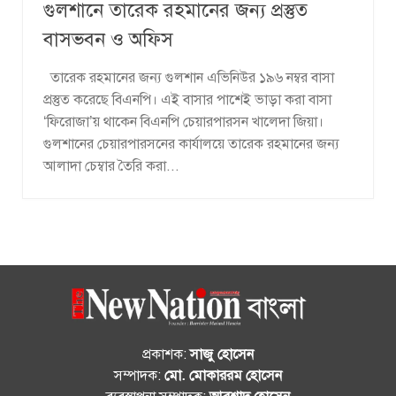
গুলশানে তারেক রহমানের জন্য প্রস্তুত
বাসভবন ও অফিস
তারেক রহমানের জন্য গুলশান এভিনিউর ১৯৬ নম্বর বাসা
প্রস্তুত করেছে বিএনপি। এই বাসার পাশেই ভাড়া করা বাসা
‘ফিরোজা’য় থাকেন বিএনপি চেয়ারপারসন খালেদা জিয়া।
গুলশানের চেয়ারপারসনের কার্যালয়ে তারেক রহমানের জন্য
আলাদা চেম্বার তৈরি করা...
প্রকাশক:
সাজু হোসেন
সম্পাদক:
মো. মোকাররম হোসেন