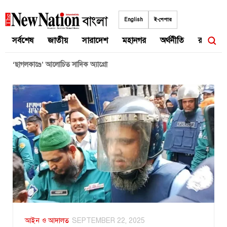
Skip
to
English
ই-পেপার
content
সর্বশেষ
জাতীয়
সারাদেশ
মহানগর
অর্থনীতি
রাজনীতি
‘ছাগলকাণ্ডে’ আলোচিত সাদিক অ্যাগ্রো
আইন ও আদালত
SEPTEMBER 22, 2025