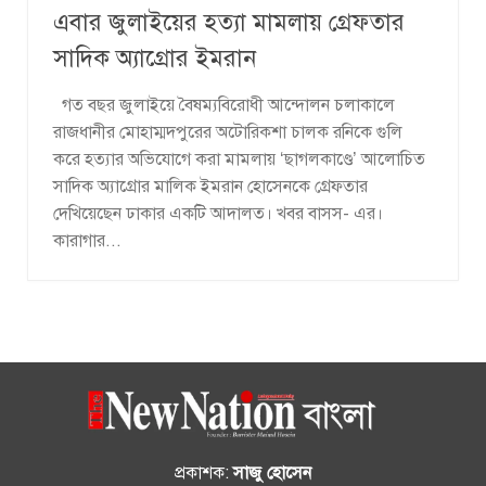
এবার জুলাইয়ের হত্যা মামলায় গ্রেফতার
সাদিক অ্যাগ্রোর ইমরান
গত বছর জুলাইয়ে বৈষম্যবিরোধী আন্দোলন চলাকালে
রাজধানীর মোহাম্মদপুরের অটোরিকশা চালক রনিকে গুলি
করে হত্যার অভিযোগে করা মামলায় ‘ছাগলকাণ্ডে’ আলোচিত
সাদিক অ্যাগ্রোর মালিক ইমরান হোসেনকে গ্রেফতার
দেখিয়েছেন ঢাকার একটি আদালত। খবর বাসস- এর।
কারাগার...
প্রকাশক:
সাজু হোসেন