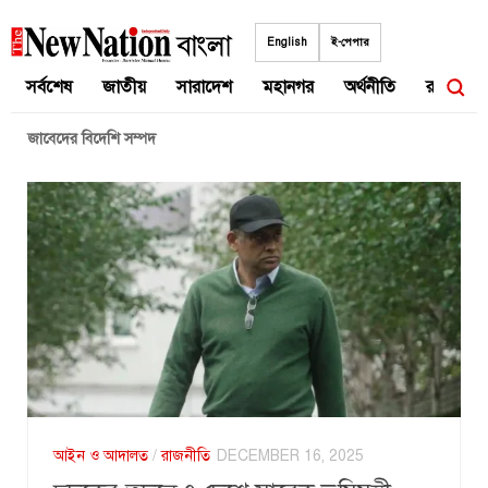
Skip
to
English
ই-পেপার
content
সর্বশেষ
জাতীয়
সারাদেশ
মহানগর
অর্থনীতি
রাজনীতি
জাবেদের বিদেশি সম্পদ
আইন ও আদালত
/
রাজনীতি
DECEMBER 16, 2025