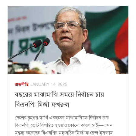
রাজনীতি
JANUARY 14, 2025
বছরের মাঝামাঝি সময়ে নির্বাচন চায়
বিএনপি: মির্জা ফখরুল
দেশের বৃহত্তর স্বার্থে এবছরের মাঝামাঝিতে নির্বাচন চায়
বিএনপি, ভোট বিলম্বিত হওয়ার কোনো কারণ নেই—এমন
মন্তব্য করেছেন বিএনপির মহাসচিব মির্জা ফখরুল ইসলাম