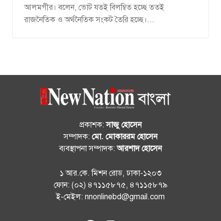
আলমগীর। বলেন, ভোট যতই বিলম্বিত হচ্ছে ততই
রাজনৈতিক ও অর্থনৈতিক সংকট তৈরি হচ্ছে।...
প্রকাশক:
সাজু হোসেন
সম্পাদক:
মো. মোকাররম হোসেন
ব্যবস্থাপনা সম্পাদক:
আরশাদ হোসেন
১ আর.কে. মিশন রোড, ঢাকা-১২০৩
ফোন: (০২) ৪৭১১৫৮৭৫, ৪৭১১৫৮৭৯
ই-মেইল: nnonlinebd@gmail.com