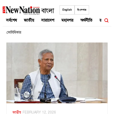
Skip
to
English
ই-পেপার
content
সর্বশেষ
জাতীয়
সারাদেশ
মহানগর
অর্থনীতি
রাজনীতি
ভোটাধিকার
জাতীয়
FEBRUARY 12, 2026